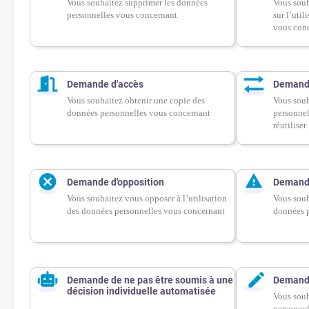
Vous souhaitez supprimer les données
Vous souh
personnelles vous concernant
sur l’uti
vous con
Demande d'accès
Demande
Vous souhaitez obtenir une copie des
Vous souh
données personnelles vous concernant
personnel
réutiliser
Demande d'opposition
Demande
Vous souhaitez vous opposer à l’utilisation
Vous souha
des données personnelles vous concernant
données p
Demande de ne pas être soumis à une
Demande
décision individuelle automatisée
Vous souh
personnel